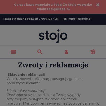
Gorąca kawa wszędzie z Tobą! Ze Stojo wszystko
#dobrzesięskłada <3
Masz pytania? Zadzwoń  664 121 405
kubek@stojo.pl

Zwroty i reklamacje
Składanie reklamacji
W celu złożenia reklamacji, postępuj zgodnie z
poniższymi krokami:
1.
Formularz reklamacji
Choć zdarza się to rzadko, dla Twojej wygody
przyjmujemy wstępne reklamacje w formie
mailowej. Mail powinien zawierać następujące dane: imię