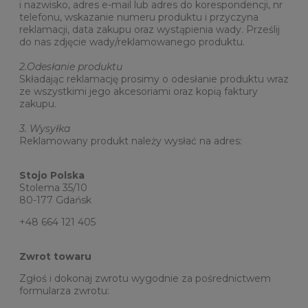
i nazwisko, adres e-mail lub adres do korespondencji, nr
telefonu, wskazanie numeru produktu i przyczyna
reklamacji, data zakupu oraz wystąpienia wady. Prześlij
do nas zdjęcie wady/reklamowanego produktu.
2.
Odesłanie produktu
Składając reklamację prosimy o odesłanie produktu wraz
ze wszystkimi jego akcesoriami oraz kopią faktury
zakupu.
3.
Wysyłka
Reklamowany produkt należy wysłać na adres:
Stojo Polska
Stolema 35/10
80-177 Gdańsk
+48 664 121 405
Zwrot towaru
Zgłoś i dokonaj zwrotu wygodnie za pośrednictwem
formularza zwrotu
: