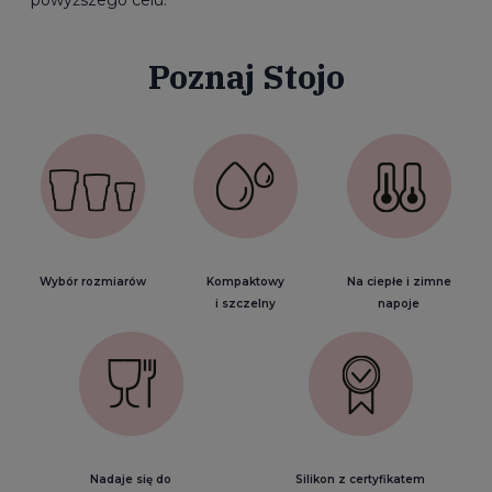
powyższego celu.
Poznaj Stojo
Wybór rozmiarów
Kompaktowy
Na ciepłe i zimne
i szczelny
napoje
Nadaje się do
Silikon z certyfikatem