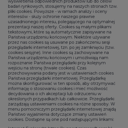
wyświetlenia odpowiednich produktów lub do celów
badań rynkowych, stosujemy na naszych stronach tzw.
pliki cookies. Powyższe - w ramach analizy i oceny
interesów - służy ochronie naszego prawnie
uzasadnionego interesu, polegającego na optymalnej
prezentacji naszej oferty. Cookies są małymi plikami
tekstowymi, które są automatycznie zapisywane na
Państwa urządzeniu końcowym. Niektóre używane
przez nas cookies są usuwane po zakończeniu sesji
przeglądarki internetowej, tzn. po jej zamknięciu (tzw.
cookies sesyjne). Inne cookies są zachowywane na
Państwa urządzeniu końcowym i umożliwiają nam
rozpoznanie Państwa przeglądarki przy kolejnym
wejściu na stronę (trwałe cookies). Czas
przechowywania podany jest w ustawieniach cookies
Państwa przeglądarki internetowej. Przeglądarkę
można skonfigurować w ten sposób, aby otrzymywać
informację o stosowaniu cookies i mieć możliwość
decydowania o ich akceptacji lub odrzuceniu w
określonych przypadkach lub całkowicie. Przeglądarki
zarządzają ustawieniami cookies na różne sposoby. W
menu pomocniczym przeglądarki internetowej znajdą
Państwo wyjaśnienia dotyczące zmiany ustawień
cookies. Dostępne są one pod następującymi linkami: