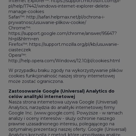
Internet Explorer™:
https://support.microsoft.com/pl-
pl/help/17442/windows-internet-explorer-delete-
manage-cookies
Safari™:
http://safari.helpmax.net/pl/ochrona-i-
prywatnosc/usuwanie-plikow-cookie/
Chrome™:
https://support.google.com/chrome/answer/95647?
hl=pl&hlrm=en
Firefox™:
https://support.mozilla.org/pl/kb/usuwanie-
ciasteczek
Opera™:
http://help.opera.com/Windows/12.10/pl/cookies.html
W przypadku braku zgody na wykorzystywanie plików
cookies funkcjonalność naszej strony internetowej
może zostać ograniczona.
Zastosowanie Google (Universal) Analytics do
celów analityki internetowej
Nasza strona internetowa używa Google (Universal)
Analytics, narzędzia do analityki internetowej firmy
Google Inc. (www.google.com). Powyższe - w ramach
analizy i oceny interesów - służy ochronie naszego
prawnie uzasadnionego interesu, polegającego na
optymalnej prezentacji naszej oferty. Google (Universal)
Analytics korzysta z metod, które umożliwiają analizę