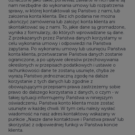
oznaczone jako takie, ponieważ zawarte w nich dane są
nam niezbędne do wykonania umowy lub rozpatrzenia
sprawy, w której kontaktowali się Państwo z nami, lub
założenia konta klienta. Bez ich podania nie można
ukończyć zamówienia lub założyć konta klienta ani
skontaktować się z nami. To, jakie dane są gromadzone,
wynika z formularzy, do których wprowadzane są dane.
Z przekazanych przez Państwa danych korzystamy w
celu wykonania umowy i odpowiedzi na Państwa
zapytania. Po wykonaniu umowy lub usunięciu Państwa
konta klienta, przetwarzanie Państwa danych zostanie
ograniczone, a po upływie okresów przechowywania
określonych w przepisach podatkowych i ustawie o
rachunkowości dane te zostaną usunięte, chyba że
wyrażą Państwo jednoznaczną zgodę na dalsze
korzystanie z tych danych lub zgodnie z
obowiązującymi przepisami prawa zastrzeżemy sobie
prawo do dalszego korzystania z danych, o czym - w
takiej sytuacji informujemy Państwa w niniejszym
oświadczeniu. Państwa konto klienta może zostać
usunięte w każdej chwili. W tym celu należy wysłać
wiadomość na nasz adres kontaktowy wskazany w
punkcie „Nasze dane kontaktowe i Państwa prawa" lub
skorzystać z odpowiedniej funkcji w Państwa koncie
klienta.