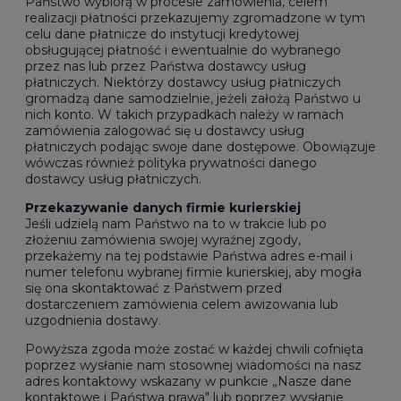
Państwo wybiorą w procesie zamówienia, celem
realizacji płatności przekazujemy zgromadzone w tym
celu dane płatnicze do instytucji kredytowej
obsługującej płatność i ewentualnie do wybranego
przez nas lub przez Państwa dostawcy usług
płatniczych. Niektórzy dostawcy usług płatniczych
gromadzą dane samodzielnie, jeżeli założą Państwo u
nich konto. W takich przypadkach należy w ramach
zamówienia zalogować się u dostawcy usług
płatniczych podając swoje dane dostępowe. Obowiązuje
wówczas również polityka prywatności danego
dostawcy usług płatniczych.
Przekazywanie danych firmie kurierskiej
Jeśli udzielą nam Państwo na to w trakcie lub po
złożeniu zamówienia swojej wyraźnej zgody,
przekażemy na tej podstawie Państwa adres e-mail i
numer telefonu wybranej firmie kurierskiej, aby mogła
się ona skontaktować z Państwem przed
dostarczeniem zamówienia celem awizowania lub
uzgodnienia dostawy.
Powyższa zgoda może zostać w każdej chwili cofnięta
poprzez wysłanie nam stosownej wiadomości na nasz
adres kontaktowy wskazany w punkcie „Nasze dane
kontaktowe i Państwa prawa" lub poprzez wysłanie