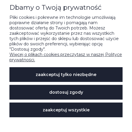
Dbamy o Twoją prywatność
POMOC
Pliki cookies i pokrewne im technologie umożliwiają
poprawne działanie strony i pomagają nam
ZAMÓWIENIE I DOSTAWA
dostosować ofertę do Twoich potrzeb. Możesz
zaakceptować wykorzystanie przez nas wszystkich
tych plików i przejść do sklepu lub dostosować użycie
O NAS
plików do swoich preferencji, wybierając opcję
"Dostosuj zgody".
Więcej o plikach cookies przeczytasz w naszej Polityce
prywatności.
NA SKRÓTY
zaakceptuj tylko niezbędne




dostosuj zgody
Sklep internetowy Shoper.pl
zaakceptuj wszystkie
© Stojo Polska