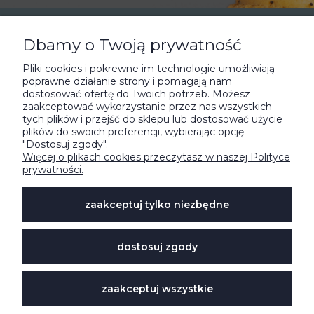
Dbamy o Twoją prywatność
POMOC
Pliki cookies i pokrewne im technologie umożliwiają
poprawne działanie strony i pomagają nam
ZAMÓWIENIE I DOSTAWA
dostosować ofertę do Twoich potrzeb. Możesz
zaakceptować wykorzystanie przez nas wszystkich
tych plików i przejść do sklepu lub dostosować użycie
O NAS
plików do swoich preferencji, wybierając opcję
"Dostosuj zgody".
Więcej o plikach cookies przeczytasz w naszej Polityce
prywatności.
NA SKRÓTY
zaakceptuj tylko niezbędne




dostosuj zgody
Sklep internetowy Shoper.pl
zaakceptuj wszystkie
© Stojo Polska