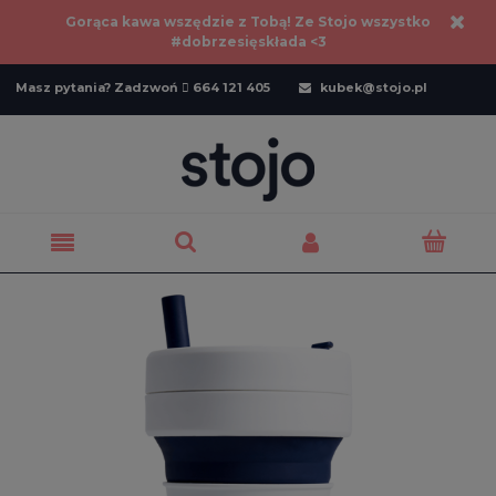
Gorąca kawa wszędzie z Tobą! Ze Stojo wszystko
#dobrzesięskłada <3
Masz pytania? Zadzwoń  664 121 405
kubek@stojo.pl
