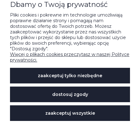
Dbamy o Twoją prywatność
POMOC
Pliki cookies i pokrewne im technologie umożliwiają
poprawne działanie strony i pomagają nam
ZAMÓWIENIE I DOSTAWA
dostosować ofertę do Twoich potrzeb. Możesz
zaakceptować wykorzystanie przez nas wszystkich
tych plików i przejść do sklepu lub dostosować użycie
O NAS
plików do swoich preferencji, wybierając opcję
"Dostosuj zgody".
Więcej o plikach cookies przeczytasz w naszej Polityce
prywatności.
NA SKRÓTY
zaakceptuj tylko niezbędne




dostosuj zgody
Sklep internetowy Shoper.pl
zaakceptuj wszystkie
© Stojo Polska