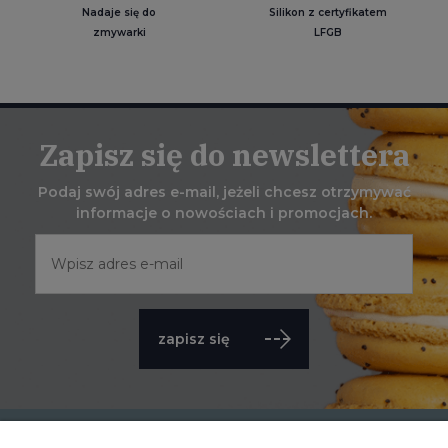
Nadaje się do
Silikon z certyfikatem
zmywarki
LFGB
Zapisz się do newslettera
Podaj swój adres e-mail, jeżeli chcesz otrzymywać
informacje o nowościach i promocjach.
zapisz się