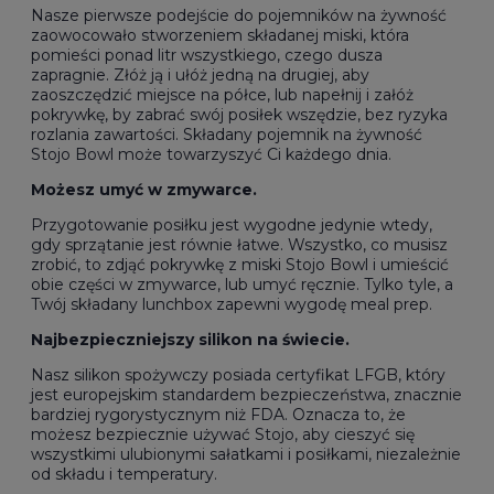
Nasze pierwsze podejście do pojemników na żywność
zaowocowało stworzeniem składanej miski, która
pomieści ponad litr wszystkiego, czego dusza
zapragnie. Złóż ją i ułóż jedną na drugiej, aby
zaoszczędzić miejsce na półce, lub napełnij i załóż
pokrywkę, by zabrać swój posiłek wszędzie, bez ryzyka
rozlania zawartości. Składany pojemnik na żywność
Stojo Bowl może towarzyszyć Ci każdego dnia.
Możesz umyć w zmywarce.
Przygotowanie posiłku jest wygodne jedynie wtedy,
gdy sprzątanie jest równie łatwe. Wszystko, co musisz
zrobić, to zdjąć pokrywkę z miski Stojo Bowl i umieścić
obie części w zmywarce, lub umyć ręcznie. Tylko tyle, a
Twój składany lunchbox zapewni wygodę meal prep.
Najbezpieczniejszy silikon na świecie.
Nasz silikon spożywczy posiada certyfikat LFGB, który
jest europejskim standardem bezpieczeństwa, znacznie
bardziej rygorystycznym niż FDA. Oznacza to, że
możesz bezpiecznie używać Stojo, aby cieszyć się
wszystkimi ulubionymi sałatkami i posiłkami, niezależnie
od składu i temperatury.