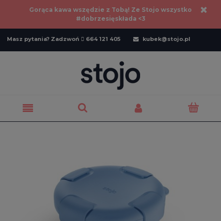
Gorąca kawa wszędzie z Tobą! Ze Stojo wszystko
#dobrzesięskłada <3
Masz pytania? Zadzwoń  664 121 405
kubek@stojo.pl
